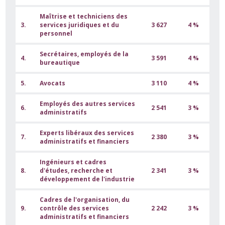
Maîtrise et techniciens des
3.
services juridiques et du
3 627
4 %
personnel
Secrétaires, employés de la
4.
3 591
4 %
bureautique
5.
Avocats
3 110
4 %
Employés des autres services
6.
2 541
3 %
administratifs
Experts libéraux des services
7.
2 380
3 %
administratifs et financiers
Ingénieurs et cadres
8.
d'études, recherche et
2 341
3 %
développement de l'industrie
Cadres de l'organisation, du
9.
contrôle des services
2 242
3 %
administratifs et financiers