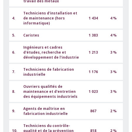
travail des métaux
Techniciens d'installation et
4.
de maintenance (hors
1 434
4 %
informatique)
5.
Caristes
1 383
4 %
Ingénieurs et cadres
6.
d'études, recherche et
1 213
3 %
développement de l'industrie
Techniciens de fabrication
7.
1 176
3 %
industrielle
Ouvriers qualifiés de
8.
maintenance et d'entretien
1 023
3 %
des équipements industriels
Agents de maîtrise en
9.
867
2 %
fabrication industrielle
Techniciens du contrôle-
10.
qualité et de la prévention
818
2 %