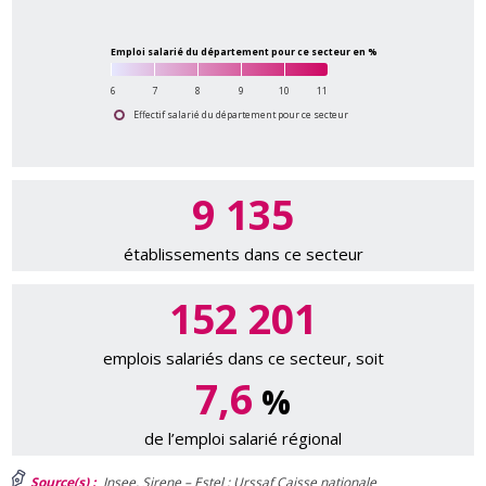
Emploi salarié du département pour ce secteur en %
6
7
8
9
10
11
Effectif salarié du département pour ce secteur
9 135
établissements dans ce secteur
152 201
emplois salariés dans ce secteur, soit
7,6
%
de l’emploi salarié régional
Source(s) :
Insee, Sirene – Estel ; Urssaf Caisse nationale