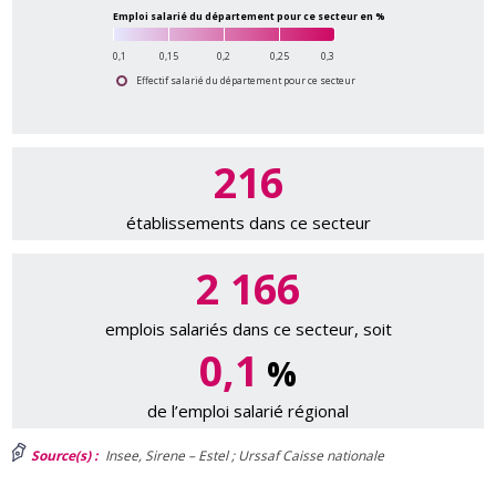
Emploi salarié du département pour ce secteur en %
0,1
0,15
0,2
0,25
0,3
Effectif salarié du département pour ce secteur
216
établissements dans ce secteur
2 166
emplois salariés dans ce secteur, soit
0,1
%
de l’emploi salarié régional
Source(s) :
Insee, Sirene – Estel ; Urssaf Caisse nationale