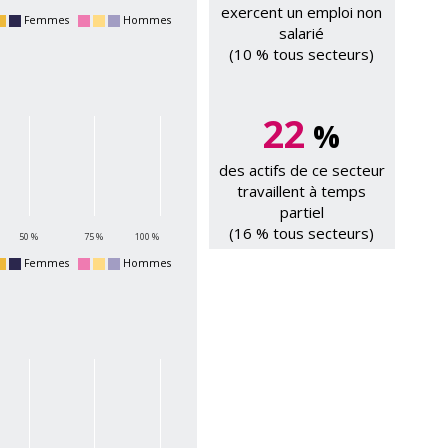
exercent un emploi non
Femmes
Hommes
salarié
(10 % tous secteurs)
22
%
des actifs de ce secteur
travaillent à temps
partiel
(16 % tous secteurs)
50 %
75 %
100 %
Femmes
Hommes