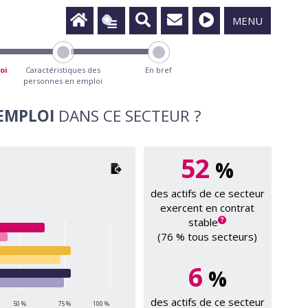
MENU
oi
Caractéristiques des
En bref
personnes en emploi
’EMPLOI
DANS CE SECTEUR ?
52
%
des actifs de ce secteur
exercent en contrat
stable
(76 % tous secteurs)
6
%
des actifs de ce secteur
50 %
75 %
100 %