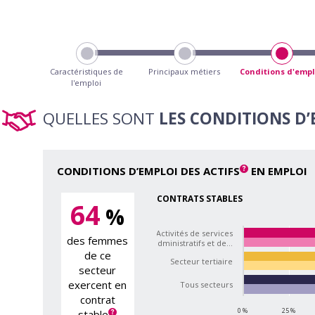
Caractéristiques de
Principaux métiers
Conditions d'empl
l'emploi
QUELLES SONT
LES CONDITIONS D
CONDITIONS D’EMPLOI DES ACTIFS
EN EMPLOI
CONTRATS STABLES
64
%
Activités de services
des femmes
administratifs et de…
de ce
Secteur tertiaire
secteur
exercent en
Tous secteurs
contrat
0 %
25 %
stable