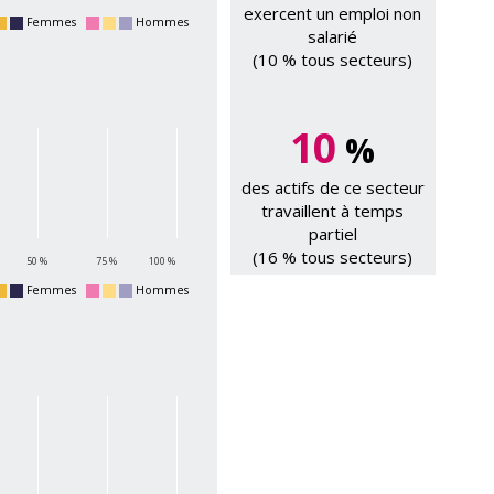
exercent un emploi non
Femmes
Hommes
salarié
(10 % tous secteurs)
10
%
des actifs de ce secteur
travaillent à temps
partiel
(16 % tous secteurs)
50 %
75 %
100 %
Femmes
Hommes