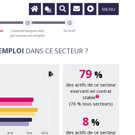
MENU
oi
Caractéristiques des
En bref
personnes en emploi
’EMPLOI
DANS CE SECTEUR ?
79
%
des actifs de ce secteur
exercent en contrat
stable
(76 % tous secteurs)
8
%
des actifs de ce secteur
50 %
75 %
100 %