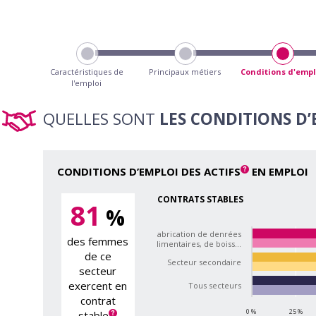
Caractéristiques de
Principaux métiers
Conditions d'empl
l'emploi
QUELLES SONT
LES CONDITIONS D
CONDITIONS D’EMPLOI DES ACTIFS
EN EMPLOI
CONTRATS STABLES
81
%
Fabrication de denrées
des femmes
alimentaires, de boiss…
de ce
Secteur secondaire
secteur
exercent en
Tous secteurs
contrat
0 %
25 %
stable