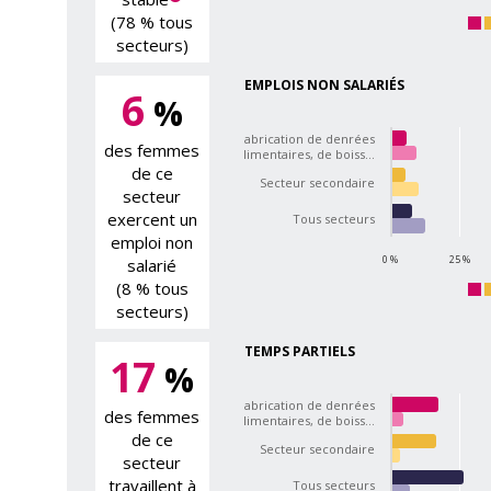
(78 % tous
secteurs)
EMPLOIS NON SALARIÉS
6
%
Fabrication de denrées
des femmes
alimentaires, de boiss…
de ce
Secteur secondaire
secteur
exercent un
Tous secteurs
emploi non
0 %
25 %
salarié
(8 % tous
secteurs)
TEMPS PARTIELS
17
%
Fabrication de denrées
des femmes
alimentaires, de boiss…
de ce
Secteur secondaire
secteur
travaillent à
Tous secteurs