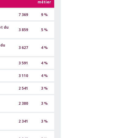
métier
7 369
9 %
et du
3 859
5 %
 du
3 627
4 %
3 591
4 %
3 110
4 %
2 541
3 %
2 380
3 %
2 341
3 %
s