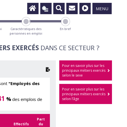
MENU
oi
Caractéristiques des
En bref
personnes en emploi
ERS EXERCÉS
DANS CE SECTEUR ?
Pour en savoir plus sur les
principaux métiers exercés
selon le sexe
 sont
"Employés des
Pour en savoir plus sur les
principaux métiers exercés
41
%
des emplois de
selon l’âge
Part
Effectifs
du