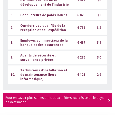
5.
d'études, recherche et
7 924
3,8
développement de l'industrie
6.
Conducteurs de poids lourds
6 820
3,3
Ouvriers peu qualifiés de la
7.
6 756
3,2
réception et de l'expédition
Employés commerciaux de la
8.
6 437
3,1
banque et des assurances
Agents de sécurité et
9.
6 286
3,0
surveillance privées
Techniciens d'installation et
10.
de maintenance (hors
6 121
2,9
informatique)
Pour en savoir plus sur les principaux métiers exercés selon le pays
de destination