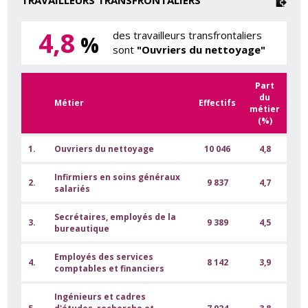
4,8
des travailleurs transfrontaliers
%
sont
"Ouvriers du nettoyage"
Part
du
Métier
Effectifs
métier
(%)
1.
Ouvriers du nettoyage
10 046
4,8
Infirmiers en soins généraux
2.
9 837
4,7
salariés
Secrétaires, employés de la
3.
9 389
4,5
bureautique
Employés des services
4.
8 142
3,9
comptables et financiers
Ingénieurs et cadres