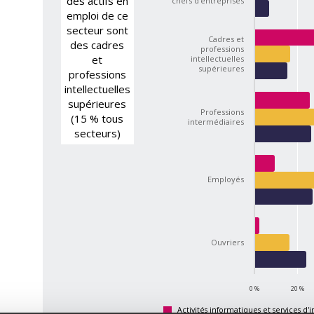
des actifs en
chefs d'entreprises
emploi de ce
secteur sont
Cadres et
des cadres
professions
et
intellectuelles
supérieures
professions
intellectuelles
supérieures
Professions
(15 % tous
intermédiaires
secteurs)
Employés
Ouvriers
0 %
20 %
Activités informatiques et services d'