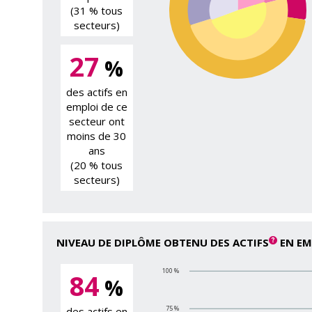
(31 % tous
secteurs)
27
%
des actifs en
emploi de ce
secteur ont
moins de 30
ans
(20 % tous
secteurs)
NIVEAU DE DIPLÔME OBTENU DES ACTIFS
EN EM
100 %
84
%
des actifs en
75 %