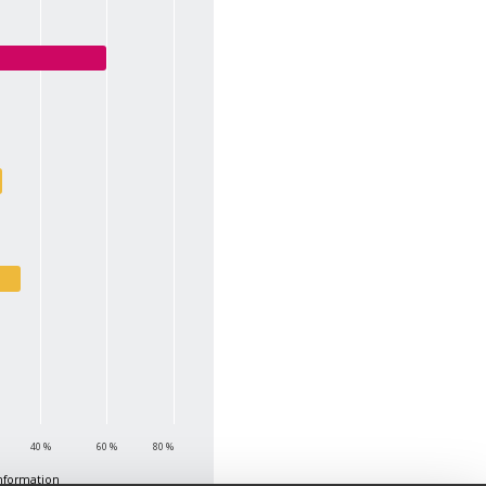
40 %
60 %
80 %
information