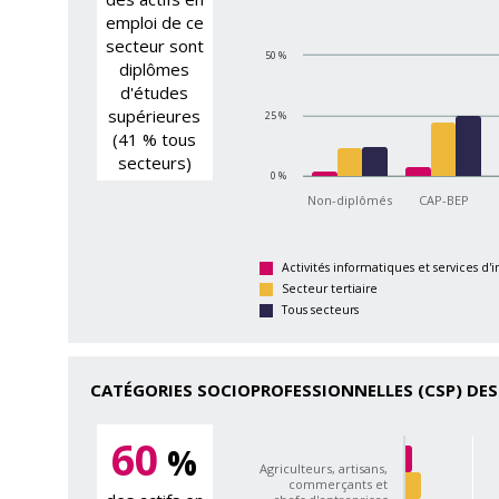
emploi de ce
secteur sont
50 %
diplômes
d'études
supérieures
25 %
(41 % tous
secteurs)
0 %
Non-diplômés
CAP-BEP
Activités informatiques et services d'
Secteur tertiaire
Tous secteurs
CATÉGORIES SOCIOPROFESSIONNELLES (CSP) DES
60
%
Agriculteurs, artisans,
commerçants et