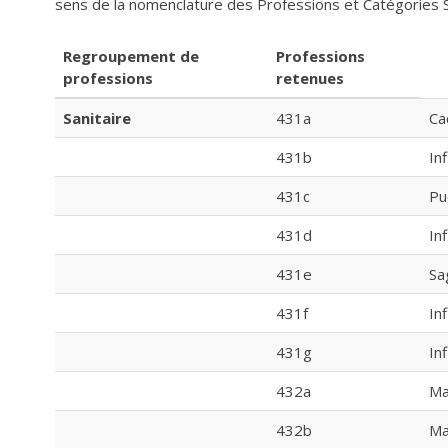
sens de la nomenclature des Professions et Catégories S
Regroupement de
Professions
professions
retenues
Sanitaire
431a
Ca
431b
In
431c
Pu
431d
In
431e
Sa
431f
In
431g
In
432a
Ma
432b
Ma