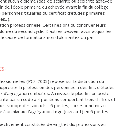
dent aucun diplôme (pas de scolarité ou scolarité achevée
 fin de l’école primaire ou achevée avant la fin du collège ;
de personnes titulaires du certificat d’études primaires
s...).
ation professionnelle. Certaines ont pu continuer leurs
plôme du second cycle. D’autres peuvent avoir acquis les
le cadre de formations non diplômantes ou par
CS)
essionnelles (PCS-2003) repose sur la distinction du
 d’apprécier la profession des personnes à des fins d’études
 d’agrégation emboîtés. Au niveau le plus fin, un poste
ite par un code à 4 positions comportant trois chiffres et
upes socioprofessionnels : 6 postes, correspondant au
sée à un niveau d’agrégation large (niveau 1) en 6 postes.
pectivement constitués de vingt et dix professions au