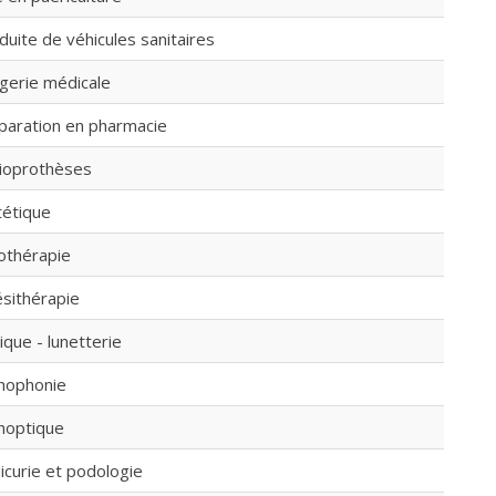
duite de véhicules sanitaires
gerie médicale
paration en pharmacie
ioprothèses
tétique
othérapie
ésithérapie
ique - lunetterie
hophonie
hoptique
icurie et podologie