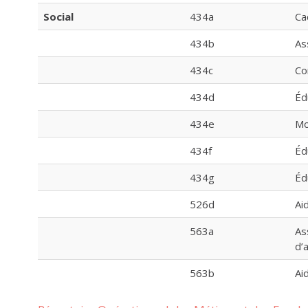
Social
434a
Ca
434b
As
434c
Co
434d
Éd
434e
Mo
434f
Éd
434g
Éd
526d
Ai
563a
As
d’a
563b
Ai