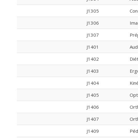
J1305
Con
J1306
Ima
J1307
Pré
J1401
Aud
J1402
Dié
J1403
Erg
J1404
Kin
J1405
Opt
J1406
Ort
J1407
Ort
J1409
Péd