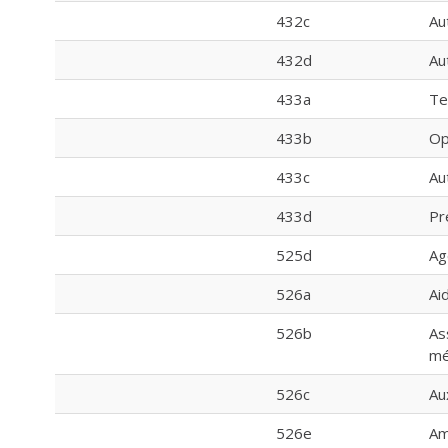
432c
Au
432d
Au
433a
Te
433b
Op
433c
Au
433d
Pr
525d
Ag
526a
Ai
526b
As
mé
526c
Au
526e
Am