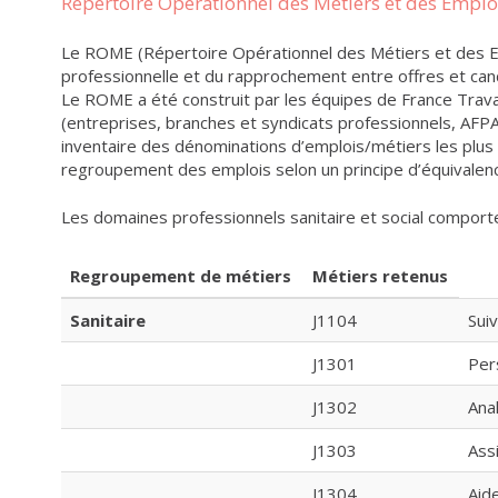
Répertoire Opérationnel des Métiers et des Empl
Le ROME (Répertoire Opérationnel des Métiers et des Empl
professionnelle et du rapprochement entre offres et can
Le ROME a été construit par les équipes de France Travai
(entreprises, branches et syndicats professionnels, AFP
inventaire des dénominations d’emplois/métiers les plus
regroupement des emplois selon un principe d’équivalenc
Les domaines professionnels sanitaire et social compor
Regroupement de métiers
Métiers retenus
Sanitaire
J1104
Sui
J1301
Per
J1302
Ana
J1303
Ass
J1304
Aid