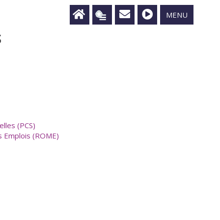
MENU
S
elles (PCS)
es Emplois (ROME)