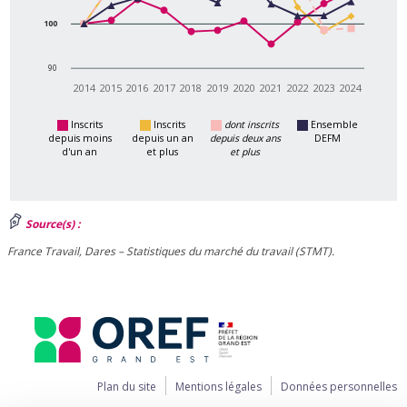
100
90
2014
2015
2016
2017
2018
2019
2020
2021
2022
2023
2024
Inscrits
Inscrits
dont inscrits
Ensemble
depuis moins
depuis un an
depuis deux ans
DEFM
d'un an
et plus
et plus
Source(s) :
France Travail, Dares – Statistiques du marché du travail (STMT).
Plan du site
Mentions légales
Données personnelles