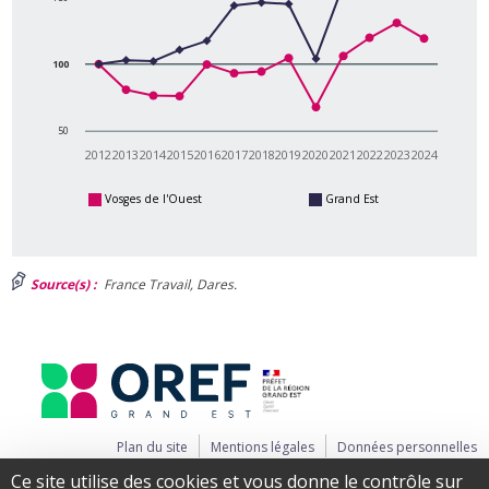
100
50
2012
2013
2014
2015
2016
2017
2018
2019
2020
2021
2022
2023
2024
Vosges de l'Ouest
Grand Est
Source(s) :
France Travail, Dares.
Plan du site
Mentions légales
Données personnelles
Ce site utilise des cookies et vous donne le contrôle sur