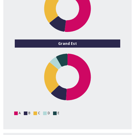
Grand Est
A
B
C
D
E