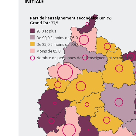
INITIALE
Part de l’enseignement secondaire (en %)
Grand Est : 77,5
95,0 et plus
De 90,0 à moins de 95,0
De 85,0 à moins de 90,0
Moins de 85,0
Nombre de personnes dans l’enseignement secondaire