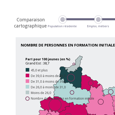
Comparaison
cartographique
Population résidente
Emploi, métiers
NOMBRE DE PERSONNES EN FORMATION INITIALE
Part pour 100 jeunes (en %)
Grand Est : 38,7
45,0 et plus
De 39,0 à moins de 45,0
De 31,0 à moins de 39,0
De 26,0 à moins de 31,0
Moins de 26,0
Nombre de personnes en formation initiale